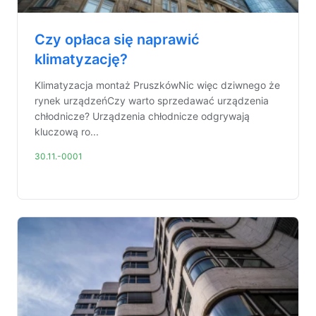
Czy opłaca się naprawić
klimatyzację?
Klimatyzacja montaż PruszkówNic więc dziwnego że
rynek urządzeńCzy warto sprzedawać urządzenia
chłodnicze? Urządzenia chłodnicze odgrywają
kluczową ro...
30.11.-0001