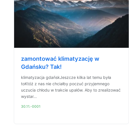
zamontować klimatyzację w
Gdańsku? Tak!
klimatyzacja gdańskJeszcze kilka lat temu była
toKtóż z nas nie chciałby poczuć przyjemnego
uczucia chłodu w trakcie upałów. Aby to zrealizować
wystar...
30.11.-0001