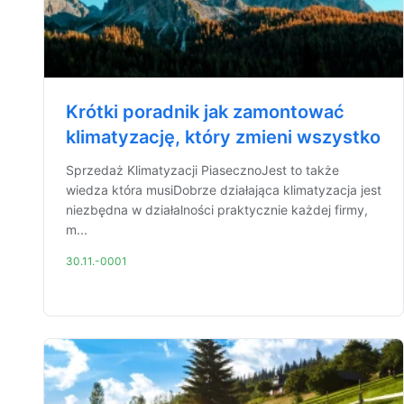
Krótki poradnik jak zamontować
klimatyzację, który zmieni wszystko
Sprzedaż Klimatyzacji PiasecznoJest to także
wiedza która musiDobrze działająca klimatyzacja jest
niezbędna w działalności praktycznie każdej firmy,
m...
30.11.-0001