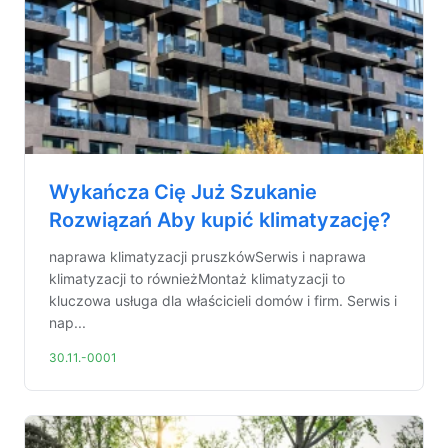
Wykańcza Cię Już Szukanie
Rozwiązań Aby kupić klimatyzację?
naprawa klimatyzacji pruszkówSerwis i naprawa
klimatyzacji to równieżMontaż klimatyzacji to
kluczowa usługa dla właścicieli domów i firm. Serwis i
nap...
30.11.-0001