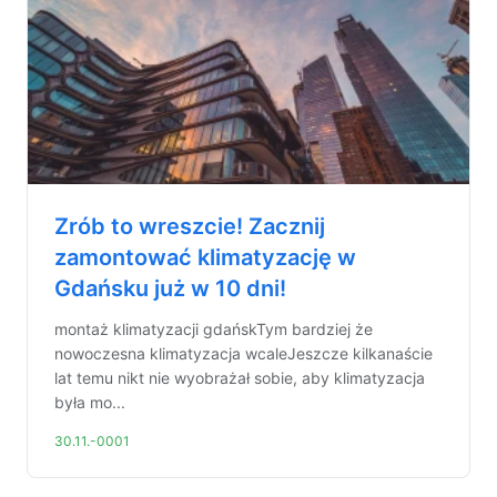
Zrób to wreszcie! Zacznij
zamontować klimatyzację w
Gdańsku już w 10 dni!
montaż klimatyzacji gdańskTym bardziej że
nowoczesna klimatyzacja wcaleJeszcze kilkanaście
lat temu nikt nie wyobrażał sobie, aby klimatyzacja
była mo...
30.11.-0001