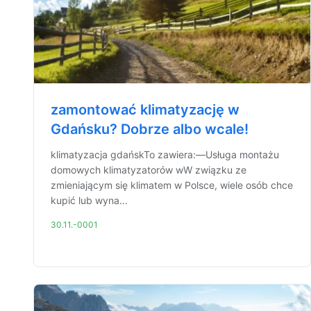
zamontować klimatyzację w
Gdańsku? Dobrze albo wcale!
klimatyzacja gdańskTo zawiera:—Usługa montażu
domowych klimatyzatorów wW związku ze
zmieniającym się klimatem w Polsce, wiele osób chce
kupić lub wyna...
30.11.-0001