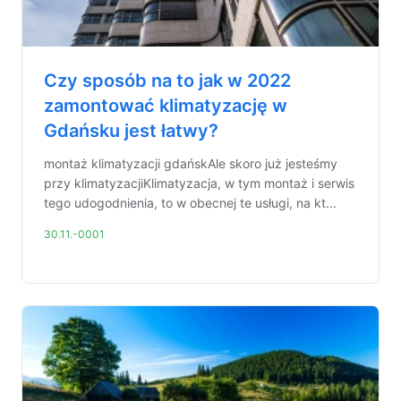
Czy sposób na to jak w 2022
zamontować klimatyzację w
Gdańsku jest łatwy?
montaż klimatyzacji gdańskAle skoro już jesteśmy
przy klimatyzacjiKlimatyzacja, w tym montaż i serwis
tego udogodnienia, to w obecnej te usługi, na kt...
30.11.-0001