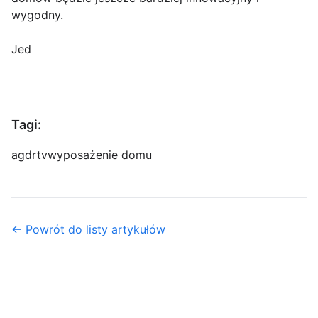
wygodny.
Jed
Tagi:
agd
rtv
wyposażenie domu
← Powrót do listy artykułów