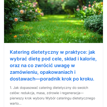
Katering dietetyczny w praktyce: jak
wybrać dietę pod cele, skład i kalorie,
oraz na co zwrócić uwagę w
zamówieniu, opakowaniach i
dostawach—poradnik krok po kroku.
1. Jak dopasować catering dietetyczny do swoich
celów: redukcja, masa, zdrowie i regeneracja—
pierwszy krok wyboru Wybór cateringu dietetycznego
warto...