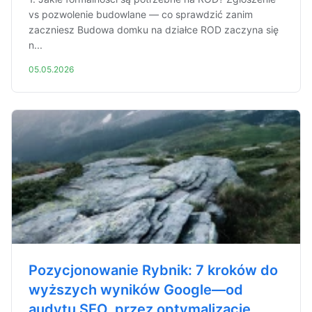
vs pozwolenie budowlane — co sprawdzić zanim
zaczniesz Budowa domku na działce ROD zaczyna się
n...
05.05.2026
Pozycjonowanie Rybnik: 7 kroków do
wyższych wyników Google—od
audytu SEO, przez optymalizację