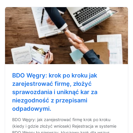
BDO Węgry: krok po kroku jak
zarejestrować firmę, złożyć
sprawozdania i uniknąć kar za
niezgodność z przepisami
odpadowymi.
BDO Węgry: jak zarejestrować firmę krok po kroku
(kiedy i gdzie złożyć wniosek) Rejestracja w systemie
BDO Węgry to pierwszy, kluczowy krok dla wszys...