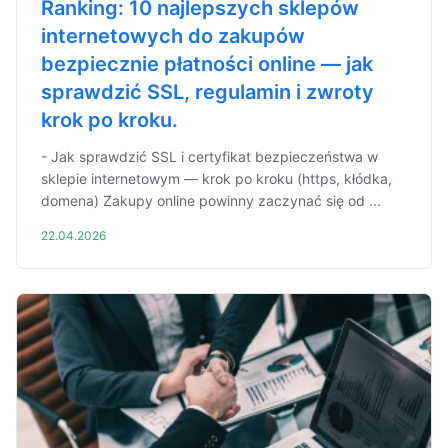
Ranking: 10 najlepszych sklepów
internetowych do zakupów
bezpiecznie płatności online — jak
sprawdzić SSL, regulamin i zwroty
krok po kroku.
- Jak sprawdzić SSL i certyfikat bezpieczeństwa w
sklepie internetowym — krok po kroku (https, kłódka,
domena) Zakupy online powinny zaczynać się od ...
22.04.2026