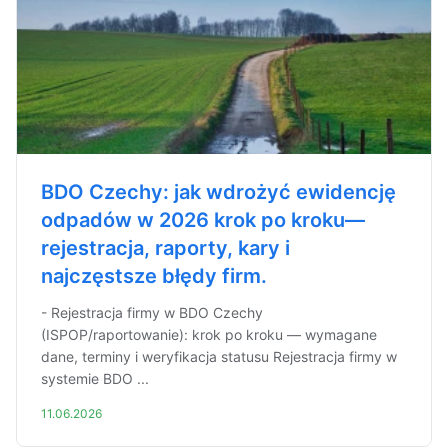
BDO Czechy: jak wdrożyć ewidencję
odpadów w 2026 krok po kroku—
rejestracja, raporty, kary i
najczęstsze błędy firm.
- Rejestracja firmy w BDO Czechy
(ISPOP/raportowanie): krok po kroku — wymagane
dane, terminy i weryfikacja statusu Rejestracja firmy w
systemie BDO ...
11.06.2026