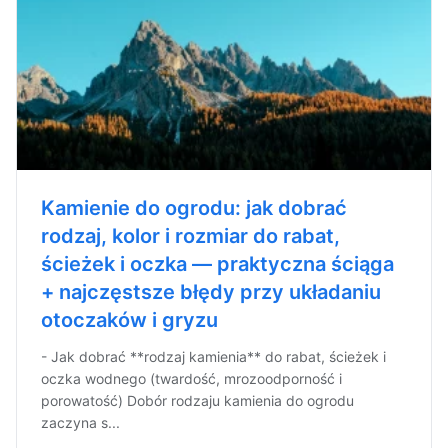
Kamienie do ogrodu: jak dobrać
rodzaj, kolor i rozmiar do rabat,
ścieżek i oczka — praktyczna ściąga
+ najczęstsze błędy przy układaniu
otoczaków i gryzu
- Jak dobrać **rodzaj kamienia** do rabat, ścieżek i
oczka wodnego (twardość, mrozoodporność i
porowatość) Dobór rodzaju kamienia do ogrodu
zaczyna s...