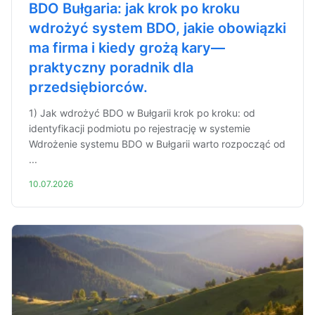
BDO Bułgaria: jak krok po kroku
wdrożyć system BDO, jakie obowiązki
ma firma i kiedy grożą kary—
praktyczny poradnik dla
przedsiębiorców.
1) Jak wdrożyć BDO w Bułgarii krok po kroku: od
identyfikacji podmiotu po rejestrację w systemie
Wdrożenie systemu BDO w Bułgarii warto rozpocząć od
...
10.07.2026