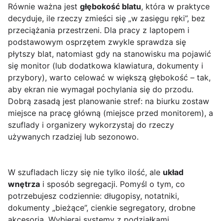
Równie ważna jest
głębokość blatu
, która w praktyce
decyduje, ile rzeczy zmieści się „w zasięgu ręki”, bez
przeciążania przestrzeni. Dla pracy z laptopem i
podstawowym osprzętem zwykle sprawdza się
płytszy blat, natomiast gdy na stanowisku ma pojawić
się monitor (lub dodatkowa klawiatura, dokumenty i
przybory), warto celować w większą głębokość – tak,
aby ekran nie wymagał pochylania się do przodu.
Dobrą zasadą jest planowanie stref: na biurku zostaw
miejsce na pracę główną (miejsce przed monitorem), a
szuflady i organizery wykorzystaj do rzeczy
używanych rzadziej lub sezonowo.
W szufladach liczy się nie tylko ilość, ale
układ
wnętrza
i sposób segregacji. Pomyśl o tym, co
potrzebujesz codziennie: długopisy, notatniki,
dokumenty „bieżące”, cienkie segregatory, drobne
akcesoria. Wybieraj systemy z podziałkami,