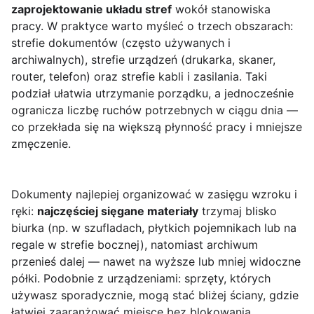
zaprojektowanie układu stref
wokół stanowiska
pracy. W praktyce warto myśleć o trzech obszarach:
strefie dokumentów (często używanych i
archiwalnych), strefie urządzeń (drukarka, skaner,
router, telefon) oraz strefie kabli i zasilania. Taki
podział ułatwia utrzymanie porządku, a jednocześnie
ogranicza liczbę ruchów potrzebnych w ciągu dnia —
co przekłada się na większą płynność pracy i mniejsze
zmęczenie.
Dokumenty najlepiej organizować w zasięgu wzroku i
ręki:
najczęściej sięgane materiały
trzymaj blisko
biurka (np. w szufladach, płytkich pojemnikach lub na
regale w strefie bocznej), natomiast archiwum
przenieś dalej — nawet na wyższe lub mniej widoczne
półki. Podobnie z urządzeniami: sprzęty, których
używasz sporadycznie, mogą stać bliżej ściany, gdzie
łatwiej zaaranżować miejsce bez blokowania