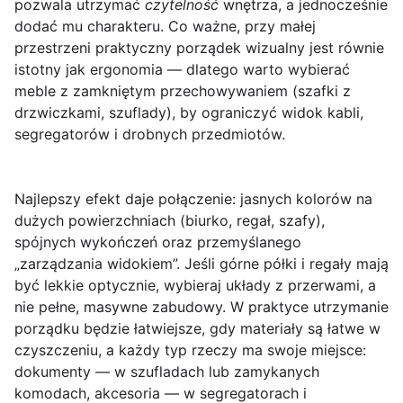
pozwala utrzymać
czytelność
wnętrza, a jednocześnie
dodać mu charakteru. Co ważne, przy małej
przestrzeni praktyczny porządek wizualny jest równie
istotny jak ergonomia — dlatego warto wybierać
meble z
zamkniętym przechowywaniem
(szafki z
drzwiczkami, szuflady), by ograniczyć widok kabli,
segregatorów i drobnych przedmiotów.
Najlepszy efekt daje połączenie: jasnych kolorów na
dużych powierzchniach (biurko, regał, szafy),
spójnych wykończeń oraz przemyślanego
„zarządzania widokiem”. Jeśli górne półki i regały mają
być lekkie optycznie, wybieraj układy z przerwami, a
nie pełne, masywne zabudowy. W praktyce utrzymanie
porządku będzie łatwiejsze, gdy materiały są łatwe w
czyszczeniu, a każdy typ rzeczy ma swoje miejsce:
dokumenty — w szufladach lub zamykanych
komodach, akcesoria — w segregatorach i