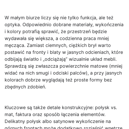
W małym biurze liczy się nie tylko funkcja, ale też
optyka
. Odpowiednio dobrane
materiały, wykończenia
i kolory
potrafią sprawić, że przestrzeń będzie
wydawała się większa, a codzienna praca mniej
męcząca. Zamiast ciemnych, ciężkich brył warto
postawić na fronty i blaty w jasnych odcieniach, które
odbijają światło i „odciążają” wizualnie układ mebli.
Sprawdzą się zwłaszcza powierzchnie matowe (mniej
widać na nich smugi i odciski palców), a przy jasnych
kolorach dobrze wyglądają też proste formy bez
zbędnych zdobień.
Kluczowe są także detale konstrukcyjne:
połysk vs.
mat
, faktura oraz sposób łączenia elementów.
Delikatny połysk albo satynowe wykończenie na
górnych frontach może dodatkowo rozjaśnić wnętrze,