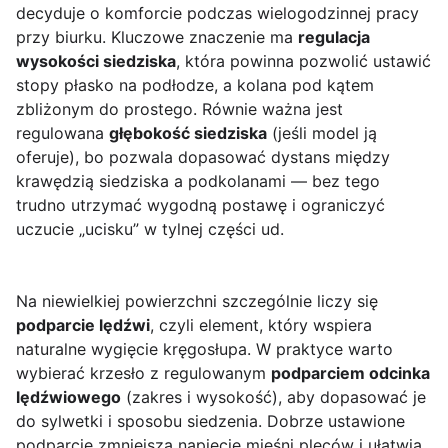
decyduje o komforcie podczas wielogodzinnej pracy
przy biurku. Kluczowe znaczenie ma
regulacja
wysokości siedziska
, która powinna pozwolić ustawić
stopy płasko na podłodze, a kolana pod kątem
zbliżonym do prostego. Równie ważna jest
regulowana
głębokość siedziska
(jeśli model ją
oferuje), bo pozwala dopasować dystans między
krawędzią siedziska a podkolanami — bez tego
trudno utrzymać wygodną postawę i ograniczyć
uczucie „ucisku” w tylnej części ud.
Na niewielkiej powierzchni szczególnie liczy się
podparcie lędźwi
, czyli element, który wspiera
naturalne wygięcie kręgosłupa. W praktyce warto
wybierać krzesło z regulowanym
podparciem odcinka
lędźwiowego
(zakres i wysokość), aby dopasować je
do sylwetki i sposobu siedzenia. Dobrze ustawione
podparcie zmniejsza napięcie mięśni pleców i ułatwia