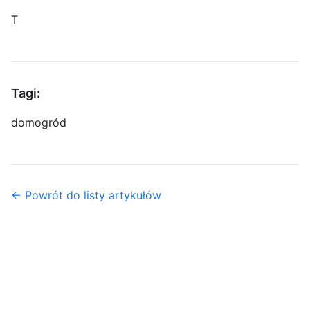
T
Tagi:
dom
ogród
← Powrót do listy artykułów