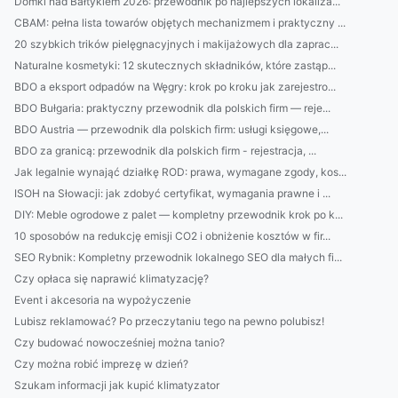
Domki nad Bałtykiem 2026: przewodnik po najlepszych lokaliza...
CBAM: pełna lista towarów objętych mechanizmem i praktyczny ...
20 szybkich trików pielęgnacyjnych i makijażowych dla zaprac...
Naturalne kosmetyki: 12 skutecznych składników, które zastąp...
BDO a eksport odpadów na Węgry: krok po kroku jak zarejestro...
BDO Bułgaria: praktyczny przewodnik dla polskich firm — reje...
BDO Austria — przewodnik dla polskich firm: usługi księgowe,...
BDO za granicą: przewodnik dla polskich firm - rejestracja, ...
Jak legalnie wynająć działkę ROD: prawa, wymagane zgody, kos...
ISOH na Słowacji: jak zdobyć certyfikat, wymagania prawne i ...
DIY: Meble ogrodowe z palet — kompletny przewodnik krok po k...
10 sposobów na redukcję emisji CO2 i obniżenie kosztów w fir...
SEO Rybnik: Kompletny przewodnik lokalnego SEO dla małych fi...
Czy opłaca się naprawić klimatyzację?
Event i akcesoria na wypożyczenie
Lubisz reklamować? Po przeczytaniu tego na pewno polubisz!
Czy budować nowocześniej można tanio?
Czy można robić imprezę w dzień?
Szukam informacji jak kupić klimatyzator