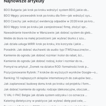
Najnowsze artykuły
BDO Bułgaria: jak krok po kroku wdrożyć system BDO, jakie ob...
BDO Węgry: przewodnik krok po kroku dla firm—jak wdrożyć sys...
BDO Czechy: jak wdrożyć ewidencję odpadów w 2026 krok po kro...
BDO Węgry: krok po kroku jak zarejestrować firmę, złożyć spr...
Nawadnianie trawników w Warszawie: jak dobrać system do gleb...
Meble do biura na małej przestrzeni: jak wybrać biurko z szu...
Jak działa usługa MIRR: krok po kroku, kto korzysta i jakie ...
Poradnik: Jak dobrać słuchawki do audio: typ (TWS/nauczne/ov...
Kamienie do ogrodu: jak dobrać rozmiar i kolor do rabat, ści...
Kamienie do ogrodu: jak dobrać rodzaj, kolor i rozmiar do ra...
Pomysł na artykuł: „Domek na działce ROD: formalności krok p...
Pozycjonowanie Rybnik: 7 kroków do wyższych wyników Google—o...
Ranking: 10 najlepszych sklepów internetowych do zakupów bez...
Jak zaplanować budowę domu krok po kroku: od projektu i form...
Jak dobrać kamienie do ogrodu: rodzaje (dekoracyjne, otoczak...
1) VAL-I-PAC Belgia: jak działa system odzysku i co oznacza ...
Katering dietetyczny w praktyce: jak wybrać dietę pod cele, ...