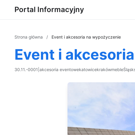
Portal Informacyjny
Strona główna
/
Event i akcesoria na wypożyczenie
Event i akcesori
30.11.-0001
|
akcesoria eventowe
katowice
kraków
meble
Śląsk