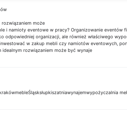
ków
ym rozwiązaniem może
 i namioty eventowe w pracy? Organizowanie eventów f
o odpowiedniej organizacji, ale również właściwego wypo
cą inwestować w zakup mebli czy namiotów eventowych, poni
ch idealnym rozwiązaniem może być wynaje
kraków
meble
Śląsk
słupki
szatnia
wynajem
wypożyczalnia meb