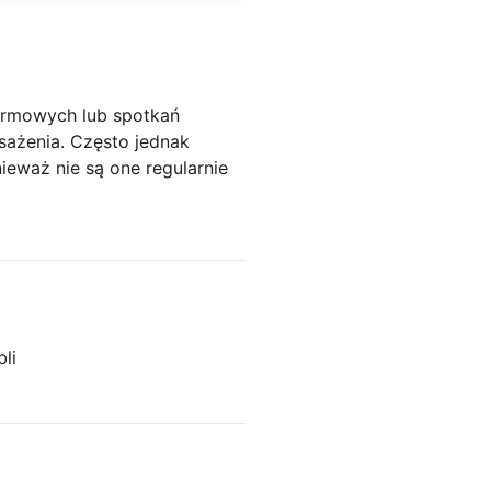
irmowych lub spotkań
sażenia. Często jednak
eważ nie są one regularnie
li