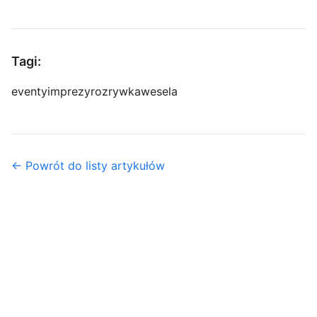
Tagi:
eventy
imprezy
rozrywka
wesela
← Powrót do listy artykułów