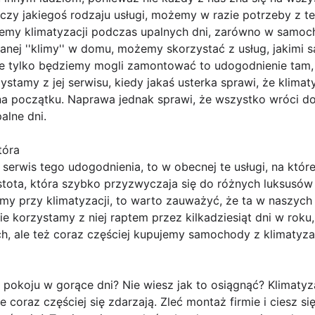
dczy jakiegoś rodzaju usługi, możemy w razie potrzeby z t
my klimatyzacji podczas upalnych dni, zarówno w samoch
nej ''klimy'' w domu, możemy skorzystać z usług, jakimi 
nie tylko będziemy mogli zamontować to udogodnienie tam,
ystamy z jej serwisu, kiedy jakaś usterka sprawi, że klimat
na początku. Naprawa jednak sprawi, że wszystko wróci d
alne dni.
tóra
 serwis tego udogodnienia, to w obecnej te usługi, na któr
istota, która szybko przyzwyczaja się do różnych luksusów 
eśmy przy klimatyzacji, to warto zauważyć, że ta w naszych
e korzystamy z niej raptem przez kilkadziesiąt dni w roku,
 ale też coraz częściej kupujemy samochody z klimatyza
pokoju w gorące dni? Nie wiesz jak to osiągnąć? Klimatyza
 coraz częściej się zdarzają. Zleć montaż firmie i ciesz się