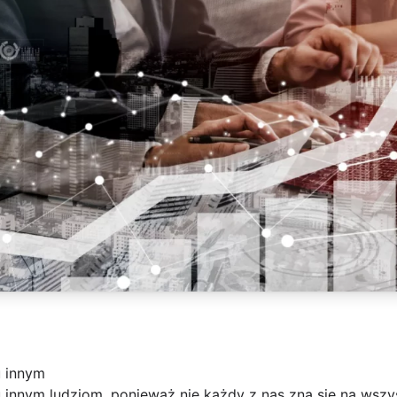
 innym
innym ludziom, ponieważ nie każdy z nas zna się na wszy