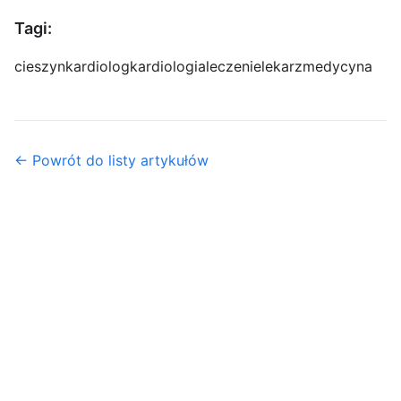
Tagi:
cieszyn
kardiolog
kardiologia
leczenie
lekarz
medycyna
← Powrót do listy artykułów