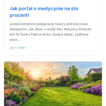
Jak portal o medycynie na sto
procent!
urodaCodzienna pielęgnacja twarzy jest kluczowa
dlategoOto Jak dbać o urodę Aby Wszyscy Dookoła
Byli W Szoku Piękna skóra, lśniące włosy, zadbane
pazn...
30.11.-0001