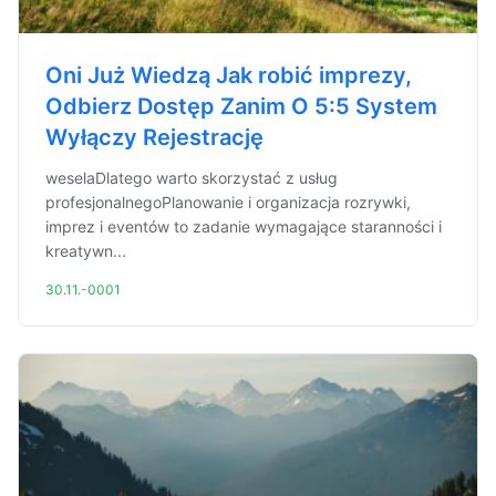
Oni Już Wiedzą Jak robić imprezy,
Odbierz Dostęp Zanim O 5:5 System
Wyłączy Rejestrację
weselaDlatego warto skorzystać z usług
profesjonalnegoPlanowanie i organizacja rozrywki,
imprez i eventów to zadanie wymagające staranności i
kreatywn...
30.11.-0001