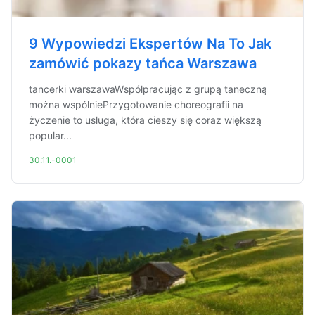
9 Wypowiedzi Ekspertów Na To Jak
zamówić pokazy tańca Warszawa
tancerki warszawaWspółpracując z grupą taneczną
można wspólniePrzygotowanie choreografii na
życzenie to usługa, która cieszy się coraz większą
popular...
30.11.-0001