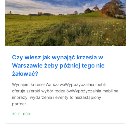
Czy wiesz jak wynająć krzesła w
Warszawie żeby później tego nie
żałować?
Wynajem krzeseł WarszawaWypożyczalnia mebli
oferuje szeroki wybór rodzajówWypożyczalnia mebli na
imprezy, wydarzenia i eventy to niezastąpiony
partner...
30.11.-0001