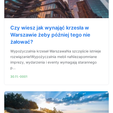
Czy wiesz jak wynająć krzesła w
Warszawie żeby później tego nie
żałować?
Wypożyczalnia krzeseł WarszawaNa szczęście istnieje
rozwiązanie!Wypożyczalnia mebli naNiezapomniane
imprezy, wydarzenia i eventy wymagają starannego
p...
30.11.-0001