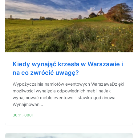
Kiedy wynająć krzesła w Warszawie i
na co zwrócić uwagę?
Wypożyczalnia namiotów eventowych WarszawaDzięki
możliwości wynajęcia odpowiednich mebli naJak
wynajmować meble eventowe - stawka godzinowa
Wynajmowan...
30.11.-0001