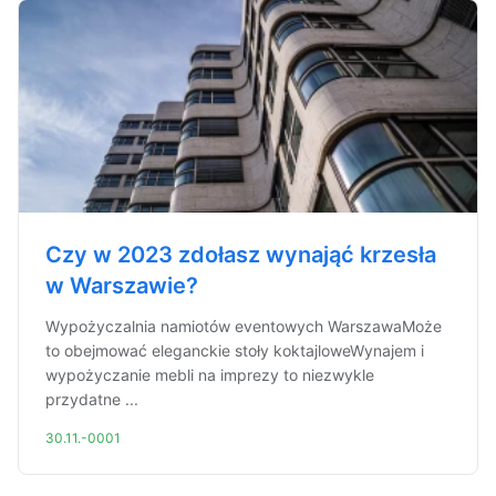
Czy w 2023 zdołasz wynająć krzesła
w Warszawie?
Wypożyczalnia namiotów eventowych WarszawaMoże
to obejmować eleganckie stoły koktajloweWynajem i
wypożyczanie mebli na imprezy to niezwykle
przydatne ...
30.11.-0001