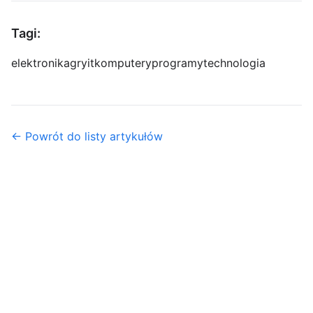
Tagi:
elektronika
gry
it
komputery
programy
technologia
← Powrót do listy artykułów