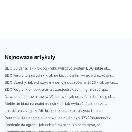
Najnowsze artykuły
BDO Bułgaria: jak krok po kroku wdrożyć system BDO, jakie ob...
BDO Węgry: przewodnik krok po kroku dla firm—jak wdrożyć sys...
BDO Czechy: jak wdrożyć ewidencję odpadów w 2026 krok po kro...
BDO Węgry: krok po kroku jak zarejestrować firmę, złożyć spr...
Nawadnianie trawników w Warszawie: jak dobrać system do gleb...
Meble do biura na małej przestrzeni: jak wybrać biurko z szu...
Jak działa usługa MIRR: krok po kroku, kto korzysta i jakie ...
Poradnik: Jak dobrać słuchawki do audio: typ (TWS/nauczne/ov...
Kamienie do ogrodu: jak dobrać rozmiar i kolor do rabat, ści...
Kamienie do ogrodu: jak dobrać rodzaj, kolor i rozmiar do ra...