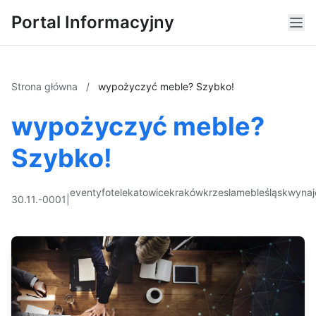
Portal Informacyjny
Strona główna
/
wypożyczyć meble? Szybko!
wypożyczyć meble?
Szybko!
eventy
fotele
katowice
kraków
krzesła
meble
śląsk
wyna
30.11.-0001
|