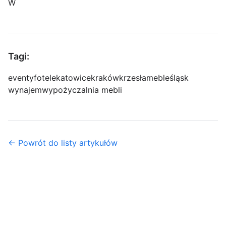
W
Tagi:
eventy
fotele
katowice
kraków
krzesła
meble
śląsk
wynajem
wypożyczalnia mebli
← Powrót do listy artykułów