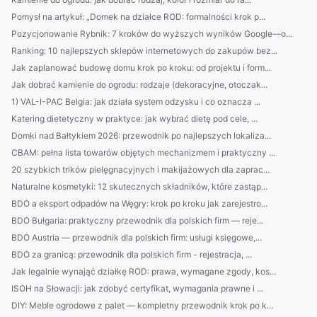
Pomysł na artykuł: „Domek na działce ROD: formalności krok p...
Pozycjonowanie Rybnik: 7 kroków do wyższych wyników Google—o...
Ranking: 10 najlepszych sklepów internetowych do zakupów bez...
Jak zaplanować budowę domu krok po kroku: od projektu i form...
Jak dobrać kamienie do ogrodu: rodzaje (dekoracyjne, otoczak...
1) VAL-I-PAC Belgia: jak działa system odzysku i co oznacza ...
Katering dietetyczny w praktyce: jak wybrać dietę pod cele, ...
Domki nad Bałtykiem 2026: przewodnik po najlepszych lokaliza...
CBAM: pełna lista towarów objętych mechanizmem i praktyczny ...
20 szybkich trików pielęgnacyjnych i makijażowych dla zaprac...
Naturalne kosmetyki: 12 skutecznych składników, które zastąp...
BDO a eksport odpadów na Węgry: krok po kroku jak zarejestro...
BDO Bułgaria: praktyczny przewodnik dla polskich firm — reje...
BDO Austria — przewodnik dla polskich firm: usługi księgowe,...
BDO za granicą: przewodnik dla polskich firm - rejestracja, ...
Jak legalnie wynająć działkę ROD: prawa, wymagane zgody, kos...
ISOH na Słowacji: jak zdobyć certyfikat, wymagania prawne i ...
DIY: Meble ogrodowe z palet — kompletny przewodnik krok po k...