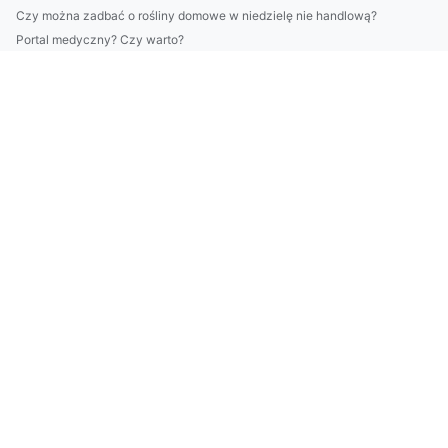
Czy można zadbać o rośliny domowe w niedzielę nie handlową?
Portal medyczny? Czy warto?
Czy warto odchudzać się? Koszty i ceny
Czy są zmiany w prawie jak wdrożyć eudr?
Czy masz możliwość budować altanki?
Czy żeby bawić się potrzebne są studia?
Czy w 2024 będziesz mógł kupić wyposażenie domu?
Radzimy jak wyposażyć dom taniej
De lo da jeg sa at jeg ville kjøpe skillevegger til kontoret...
Czy możesz naprawić klimę w ząbkach?
Co warto wiedzieć o wegatrianach
W 2022 można dobrze tańczyć w Opolu ale czy za za 10 lat te...
Moderne måter å kjøpe kontorstoler på under alle forhold
Więcej artykułów
Jak długo musisz raportować w standardzie vsme?
Bardzo Dziwna Ale Skuteczna Metoda Aby zatrudnić mechanika
Te fakty jak wykonać odbiór elektroodpadów w Białymstoku mog...