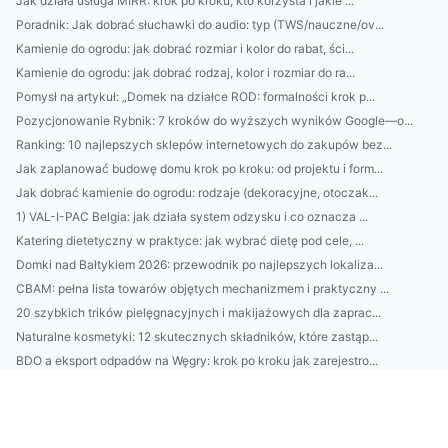
Jak działa usługa MIRR: krok po kroku, kto korzysta i jakie ...
Poradnik: Jak dobrać słuchawki do audio: typ (TWS/nauczne/ov...
Kamienie do ogrodu: jak dobrać rozmiar i kolor do rabat, ści...
Kamienie do ogrodu: jak dobrać rodzaj, kolor i rozmiar do ra...
Pomysł na artykuł: „Domek na działce ROD: formalności krok p...
Pozycjonowanie Rybnik: 7 kroków do wyższych wyników Google—o...
Ranking: 10 najlepszych sklepów internetowych do zakupów bez...
Jak zaplanować budowę domu krok po kroku: od projektu i form...
Jak dobrać kamienie do ogrodu: rodzaje (dekoracyjne, otoczak...
1) VAL-I-PAC Belgia: jak działa system odzysku i co oznacza ...
Katering dietetyczny w praktyce: jak wybrać dietę pod cele, ...
Domki nad Bałtykiem 2026: przewodnik po najlepszych lokaliza...
CBAM: pełna lista towarów objętych mechanizmem i praktyczny ...
20 szybkich trików pielęgnacyjnych i makijażowych dla zaprac...
Naturalne kosmetyki: 12 skutecznych składników, które zastąp...
BDO a eksport odpadów na Węgry: krok po kroku jak zarejestro...
BDO Bułgaria: praktyczny przewodnik dla polskich firm — reje...
BDO Austria — przewodnik dla polskich firm: usługi księgowe,...
BDO za granicą: przewodnik dla polskich firm - rejestracja, ...