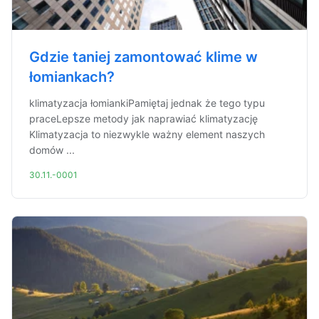
Gdzie taniej zamontować klime w
łomiankach?
klimatyzacja łomiankiPamiętaj jednak że tego typu
praceLepsze metody jak naprawiać klimatyzację
Klimatyzacja to niezwykle ważny element naszych
domów ...
30.11.-0001