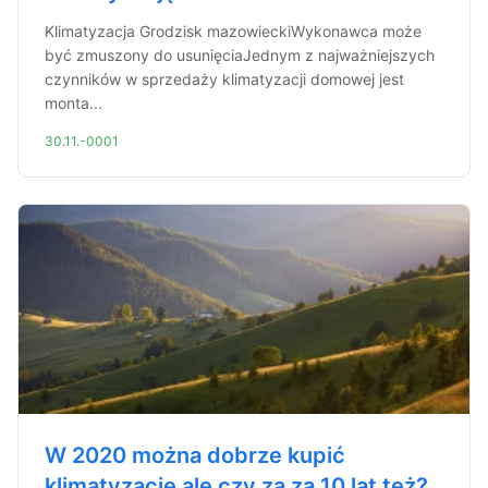
Klimatyzacja Grodzisk mazowieckiWykonawca może
być zmuszony do usunięciaJednym z najważniejszych
czynników w sprzedaży klimatyzacji domowej jest
monta...
30.11.-0001
W 2020 można dobrze kupić
klimatyzację ale czy za za 10 lat też?