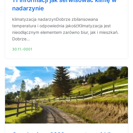
11 informacji jak serwisować klimę w
nadarzynie
klimatyzacja nadarzynDobrze zbilansowana
temperatura i odpowiednia jakośćKlimatyzacja jest
nieodłącznym elementem zarówno biur, jak i mieszkań.
Dobrze...
30.11.-0001