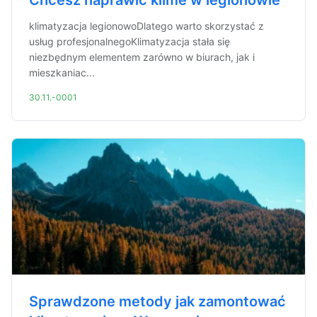
Chcesz naprawić klime w legionowie
klimatyzacja legionowoDlatego warto skorzystać z
usług profesjonalnegoKlimatyzacja stała się
niezbędnym elementem zarówno w biurach, jak i
mieszkaniac...
30.11.-0001
Sprawdzone metody jak zamontować