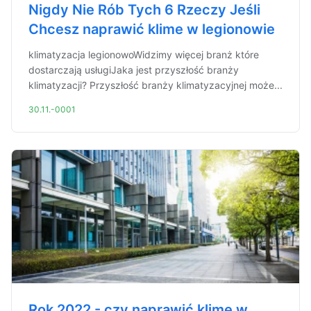
Nigdy Nie Rób Tych 6 Rzeczy Jeśli
Chcesz naprawić klime w legionowie
klimatyzacja legionowoWidzimy więcej branż które
dostarczają usługiJaka jest przyszłość branży
klimatyzacji? Przyszłość branży klimatyzacyjnej może...
30.11.-0001
Rok 2022 - czy naprawić klimę w