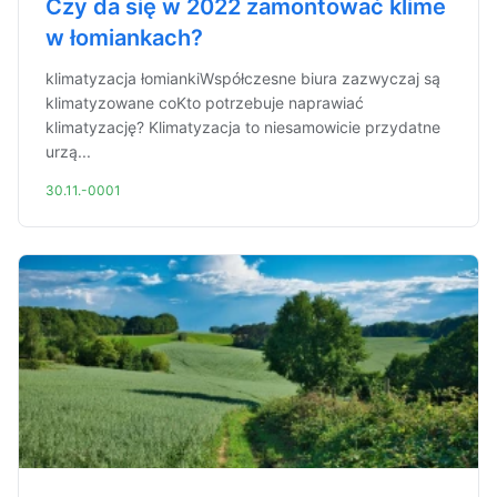
Czy da się w 2022 zamontować klime
w łomiankach?
klimatyzacja łomiankiWspółczesne biura zazwyczaj są
klimatyzowane coKto potrzebuje naprawiać
klimatyzację? Klimatyzacja to niesamowicie przydatne
urzą...
30.11.-0001