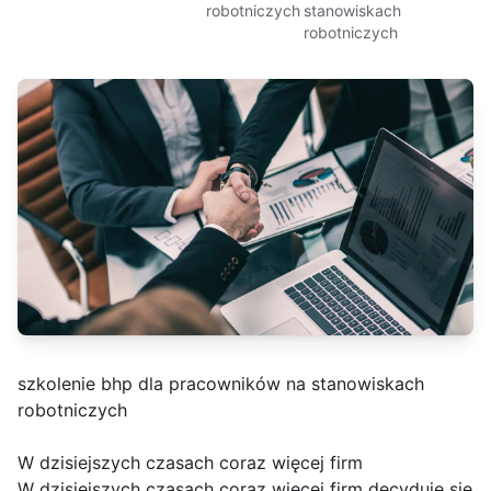
robotniczych
stanowiskach
robotniczych
szkolenie bhp dla pracowników na stanowiskach
robotniczych
W dzisiejszych czasach coraz więcej firm
W dzisiejszych czasach coraz więcej firm decyduje się