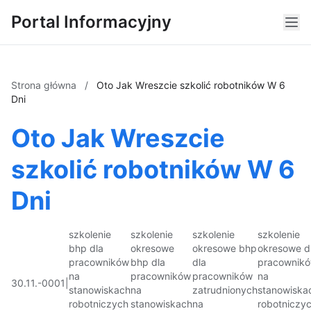
Portal Informacyjny
Strona główna
/
Oto Jak Wreszcie szkolić robotników W 6
Dni
Oto Jak Wreszcie
szkolić robotników W 6
Dni
szkolenie
szkolenie
szkolenie
szkolenie
bhp dla
okresowe
okresowe bhp
okresowe d
pracowników
bhp dla
dla
pracownik
na
pracowników
pracowników
na
30.11.-0001
|
stanowiskach
na
zatrudnionych
stanowiska
robotniczych
stanowiskach
na
robotniczy