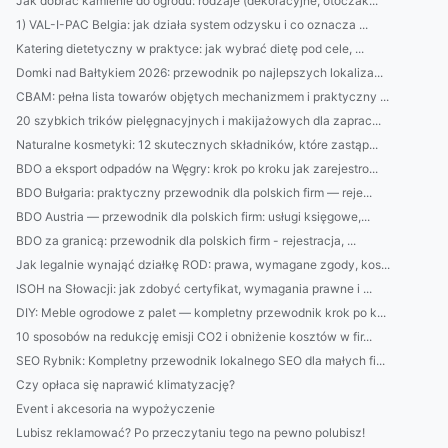
Jak dobrać kamienie do ogrodu: rodzaje (dekoracyjne, otoczak...
1) VAL-I-PAC Belgia: jak działa system odzysku i co oznacza ...
Katering dietetyczny w praktyce: jak wybrać dietę pod cele, ...
Domki nad Bałtykiem 2026: przewodnik po najlepszych lokaliza...
CBAM: pełna lista towarów objętych mechanizmem i praktyczny ...
20 szybkich trików pielęgnacyjnych i makijażowych dla zaprac...
Naturalne kosmetyki: 12 skutecznych składników, które zastąp...
BDO a eksport odpadów na Węgry: krok po kroku jak zarejestro...
BDO Bułgaria: praktyczny przewodnik dla polskich firm — reje...
BDO Austria — przewodnik dla polskich firm: usługi księgowe,...
BDO za granicą: przewodnik dla polskich firm - rejestracja, ...
Jak legalnie wynająć działkę ROD: prawa, wymagane zgody, kos...
ISOH na Słowacji: jak zdobyć certyfikat, wymagania prawne i ...
DIY: Meble ogrodowe z palet — kompletny przewodnik krok po k...
10 sposobów na redukcję emisji CO2 i obniżenie kosztów w fir...
SEO Rybnik: Kompletny przewodnik lokalnego SEO dla małych fi...
Czy opłaca się naprawić klimatyzację?
Event i akcesoria na wypożyczenie
Lubisz reklamować? Po przeczytaniu tego na pewno polubisz!