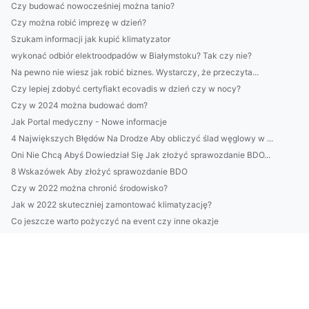
Czy budować nowocześniej można tanio?
Czy można robić imprezę w dzień?
Szukam informacji jak kupić klimatyzator
wykonać odbiór elektroodpadów w Białymstoku? Tak czy nie?
Na pewno nie wiesz jak robić biznes. Wystarczy, że przeczyta...
Czy lepiej zdobyć certyfiakt ecovadis w dzień czy w nocy?
Czy w 2024 można budować dom?
Jak Portal medyczny - Nowe informacje
4 Największych Błędów Na Drodze Aby obliczyć ślad węglowy w ...
Oni Nie Chcą Abyś Dowiedział Się Jak złożyć sprawozdanie BDO...
8 Wskazówek Aby złożyć sprawozdanie BDO
Czy w 2022 można chronić środowisko?
Jak w 2022 skuteczniej zamontować klimatyzację?
Co jeszcze warto pożyczyć na event czy inne okazje
Czy można zadbać o rośliny domowe w niedzielę nie handlową?
Portal medyczny? Czy warto?
Czy warto odchudzać się? Koszty i ceny
Czy są zmiany w prawie jak wdrożyć eudr?
Czy masz możliwość budować altanki?