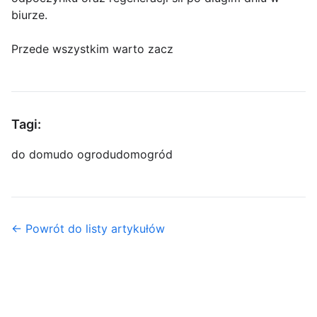
biurze.
Przede wszystkim warto zacz
Tagi:
do domu
do ogrodu
dom
ogród
← Powrót do listy artykułów