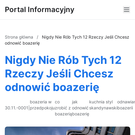
Portal Informacyjny
Strona główna
/
Nigdy Nie Rób Tych 12 Rzeczy Jeśli Chcesz
odnowić boazerię
Nigdy Nie Rób Tych 12
Rzeczy Jeśli Chcesz
odnowić boazerię
boazeria w
co
jak
kuchnia styl
odnawia
30.11.-0001
|
przedpokoju
zrobić z
odnowić
skandynawski
boazerii
boazerią
boazerię