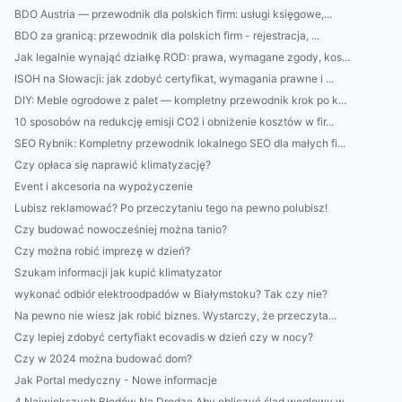
BDO Austria — przewodnik dla polskich firm: usługi księgowe,...
BDO za granicą: przewodnik dla polskich firm - rejestracja, ...
Jak legalnie wynająć działkę ROD: prawa, wymagane zgody, kos...
ISOH na Słowacji: jak zdobyć certyfikat, wymagania prawne i ...
DIY: Meble ogrodowe z palet — kompletny przewodnik krok po k...
10 sposobów na redukcję emisji CO2 i obniżenie kosztów w fir...
SEO Rybnik: Kompletny przewodnik lokalnego SEO dla małych fi...
Czy opłaca się naprawić klimatyzację?
Event i akcesoria na wypożyczenie
Lubisz reklamować? Po przeczytaniu tego na pewno polubisz!
Czy budować nowocześniej można tanio?
Czy można robić imprezę w dzień?
Szukam informacji jak kupić klimatyzator
wykonać odbiór elektroodpadów w Białymstoku? Tak czy nie?
Na pewno nie wiesz jak robić biznes. Wystarczy, że przeczyta...
Czy lepiej zdobyć certyfiakt ecovadis w dzień czy w nocy?
Czy w 2024 można budować dom?
Jak Portal medyczny - Nowe informacje
4 Największych Błędów Na Drodze Aby obliczyć ślad węglowy w ...