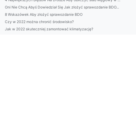
Oni Nie Chcą Abyś Dowiedział Się Jak złożyć sprawozdanie BDO...
8 Wskazówek Aby złożyć sprawozdanie BDO
Czy w 2022 można chronić środowisko?
Jak w 2022 skuteczniej zamontować klimatyzację?
Co jeszcze warto pożyczyć na event czy inne okazje
Czy można zadbać o rośliny domowe w niedzielę nie handlową?
Portal medyczny? Czy warto?
Czy warto odchudzać się? Koszty i ceny
Czy są zmiany w prawie jak wdrożyć eudr?
Czy masz możliwość budować altanki?
Czy żeby bawić się potrzebne są studia?
Czy w 2024 będziesz mógł kupić wyposażenie domu?
Radzimy jak wyposażyć dom taniej
De lo da jeg sa at jeg ville kjøpe skillevegger til kontoret...
Czy możesz naprawić klimę w ząbkach?
Co warto wiedzieć o wegatrianach
W 2022 można dobrze tańczyć w Opolu ale czy za za 10 lat te...
Moderne måter å kjøpe kontorstoler på under alle forhold