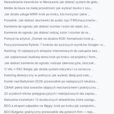
Nawadnianie trawników w Warszawie: jak dobrać system do gleb...
Meble do biura na małej przestrzeni: jak wybrać biurko z szu...
Jak działa usługa MIRR: krok po kroku, kto korzysta i jakie ...
Poradnik: Jak dobrać słuchawki do audio: typ (TWS/nauczne/ov...
Kamienie do ogrodu: jak dobrać rozmiar i kolor do rabat, ści...
Kamienie do ogrodu: jak dobrać rodzaj, kolor i rozmiar do ra...
Pomysł na artykuł: „Domek na działce ROD: formalności krok p...
Pozycjonowanie Rybnik: 7 kroków do wyższych wyników Google—o...
Ranking: 10 najlepszych sklepów internetowych do zakupów bez...
Jak zaplanować budowę domu krok po kroku: od projektu i form...
Jak dobrać kamienie do ogrodu: rodzaje (dekoracyjne, otoczak...
1) VAL-I-PAC Belgia: jak działa system odzysku i co oznacza ...
Katering dietetyczny w praktyce: jak wybrać dietę pod cele, ...
Domki nad Bałtykiem 2026: przewodnik po najlepszych lokaliza...
CBAM: pełna lista towarów objętych mechanizmem i praktyczny ...
20 szybkich trików pielęgnacyjnych i makijażowych dla zaprac...
Naturalne kosmetyki: 12 skutecznych składników, które zastąp...
BDO a eksport odpadów na Węgry: krok po kroku jak zarejestro...
BDO Bułgaria: praktyczny przewodnik dla polskich firm — reje...