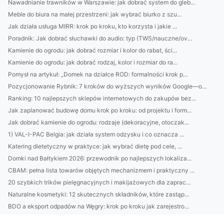
Nawadnianie trawników w Warszawie: jak dobrać system do gleb...
Meble do biura na małej przestrzeni: jak wybrać biurko z szu...
Jak działa usługa MIRR: krok po kroku, kto korzysta i jakie ...
Poradnik: Jak dobrać słuchawki do audio: typ (TWS/nauczne/ov...
Kamienie do ogrodu: jak dobrać rozmiar i kolor do rabat, ści...
Kamienie do ogrodu: jak dobrać rodzaj, kolor i rozmiar do ra...
Pomysł na artykuł: „Domek na działce ROD: formalności krok p...
Pozycjonowanie Rybnik: 7 kroków do wyższych wyników Google—o...
Ranking: 10 najlepszych sklepów internetowych do zakupów bez...
Jak zaplanować budowę domu krok po kroku: od projektu i form...
Jak dobrać kamienie do ogrodu: rodzaje (dekoracyjne, otoczak...
1) VAL-I-PAC Belgia: jak działa system odzysku i co oznacza ...
Katering dietetyczny w praktyce: jak wybrać dietę pod cele, ...
Domki nad Bałtykiem 2026: przewodnik po najlepszych lokaliza...
CBAM: pełna lista towarów objętych mechanizmem i praktyczny ...
20 szybkich trików pielęgnacyjnych i makijażowych dla zaprac...
Naturalne kosmetyki: 12 skutecznych składników, które zastąp...
BDO a eksport odpadów na Węgry: krok po kroku jak zarejestro...
BDO Bułgaria: praktyczny przewodnik dla polskich firm — reje...