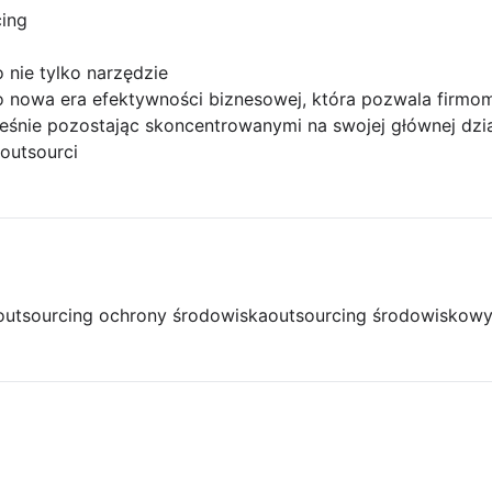
cing
 nie tylko narzędzie
 nowa era efektywności biznesowej, która pozwala firmom
eśnie pozostając skoncentrowanymi na swojej głównej dzia
outsourci
outsourcing ochrony środowiska
outsourcing środowiskow