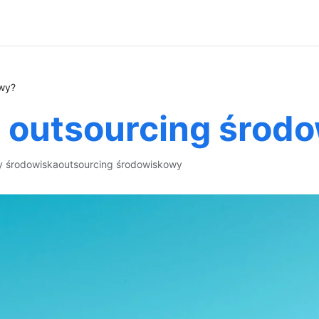
owy?
ć outsourcing środ
y środowiska
outsourcing środowiskowy