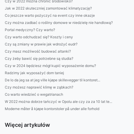
Czy w 2022 można chronić środowisko?
Jak w 2022 skuteczniej zamontować klimatyzację?
Co jeszcze warto pożyczyć na event czy inne okazje
Czy można zadbać o rośliny domowe w niedzielę nie handlową?
Portal medyczny? Czy warto?
Czy warto odchudzać się? Koszty i ceny
Czy są zmiany w prawie jak wdrożyć eudr?
Czy masz możliwość budować altanki?
Czy żeby bawić się potrzebne są studia?
Czy w 2024 będziesz mógł kupić wyposażenie domu?
Radzimy jak wyposażyć dom taniej
De lo da jeg sa at jeg ville kjøpe skillevegger til kontoret...
Czy możesz naprawić klimę w ząbkach?
Co warto wiedzieć o wegatrianach
W 2022 można dobrze tańczyć w Opolu ale czy za za 10 lat te...
Moderne måter å kjøpe kontorstoler på under alle forhold
Więcej artykułów