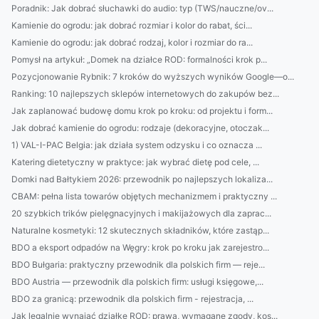
Poradnik: Jak dobrać słuchawki do audio: typ (TWS/nauczne/ov...
Kamienie do ogrodu: jak dobrać rozmiar i kolor do rabat, ści...
Kamienie do ogrodu: jak dobrać rodzaj, kolor i rozmiar do ra...
Pomysł na artykuł: „Domek na działce ROD: formalności krok p...
Pozycjonowanie Rybnik: 7 kroków do wyższych wyników Google—o...
Ranking: 10 najlepszych sklepów internetowych do zakupów bez...
Jak zaplanować budowę domu krok po kroku: od projektu i form...
Jak dobrać kamienie do ogrodu: rodzaje (dekoracyjne, otoczak...
1) VAL-I-PAC Belgia: jak działa system odzysku i co oznacza ...
Katering dietetyczny w praktyce: jak wybrać dietę pod cele, ...
Domki nad Bałtykiem 2026: przewodnik po najlepszych lokaliza...
CBAM: pełna lista towarów objętych mechanizmem i praktyczny ...
20 szybkich trików pielęgnacyjnych i makijażowych dla zaprac...
Naturalne kosmetyki: 12 skutecznych składników, które zastąp...
BDO a eksport odpadów na Węgry: krok po kroku jak zarejestro...
BDO Bułgaria: praktyczny przewodnik dla polskich firm — reje...
BDO Austria — przewodnik dla polskich firm: usługi księgowe,...
BDO za granicą: przewodnik dla polskich firm - rejestracja, ...
Jak legalnie wynająć działkę ROD: prawa, wymagane zgody, kos...