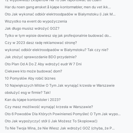
Har du noen gang ønsket å kjøpe kontormøbler, men du vet ikk...
Oto Jak wykonać odbiór elektroodpadów w Białymstoku (i Jak M...
Wszystko na event do wypożyczenia
Jak długo musisz wdrożyć GOZ?
Tylko w tym wpisie dowiesz się jak profesjonalnie budować do...
Czy w 2023 dasz radę reklamować stronę?
wykonać odbiór elektroodpadów w Białymstoku? Tak czy nie?
Jak złożyć sprawozdanie BDO przydatnie?
Oto Plan Od A Do Z Aby wdrożyć eudr W 7 Dni
Ciekawe kto może budować dom?
10 Pomysłów Aby robić biznes
10 Największych Mitów O Tym Jak wynająć krzesła w Warszawie
obsłużyć esg w firmie? Tak!
Kan du kjøpe kontorstoler i 2023?
Czy masz możliwość wynająć krzesła w Warszawie?
Oto 6 Powodów Dla Których Powinieneś Pomyśleć O Tym Jak wypo...
Oto Jak wypożyczyć stół (i Jak Możesz To Skopiować)
To Nie Twoja Wina, że Nie Wiesz Jak wdrożyć GOZ (chyba, że P...