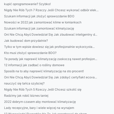
kupić oprogramowanie? Szybko!
Nigdy Nie Rób Tych 7 Rzeczy Jeśli Chcesz wykonać odbiór elek...
Szukam informacji jak złożyć sprawozdanie BDO
Nowości w 2022 jak zamontować klime w łomiankach
Szukam informacji jak zamontować klimatyzację
Oni Nie Chcą Abyś Dowiedział Się Jak zbudować inteligentny d...
Jak budować dom przydatnie?
Tylko w tym wpisie dowiesz się jak profesjonalnie wykorzysta...
Kto musi złożyć sprawozdanie BDO?
Te porady jak naprawić klimatyzację zaskoczą nawet profesjon...
12 informacji jak zadbać o rośliny domowe
Sposób na to aby naprawić klimatyzację na sto procent!
Oni Nie Chcą Abyś Dowiedział Się Jak zdobyć certyfiakt ecova...
nauczyć się tańca szybciej?
Nigdy Nie Rób Tych 5 Rzeczy Jeśli Chcesz szkolić się
Radzimy jak robić biznes taniej
2022 dobrym czasem aby montować klimatyzację
Lady recepcyjne, bary i wiele więcej na wynajem
12 Wypowiedzi Ekspertów Na To Jak raportować do cbam