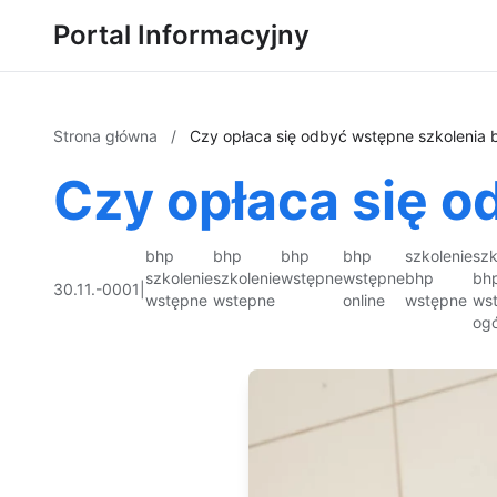
Portal Informacyjny
Strona główna
/
Czy opłaca się odbyć wstępne szkolenia 
Czy opłaca się o
bhp
bhp
bhp
bhp
szkolenie
szk
szkolenie
szkolenie
wstępne
wstępne
bhp
bh
30.11.-0001
|
wstępne
wstepne
online
wstępne
ws
ogó