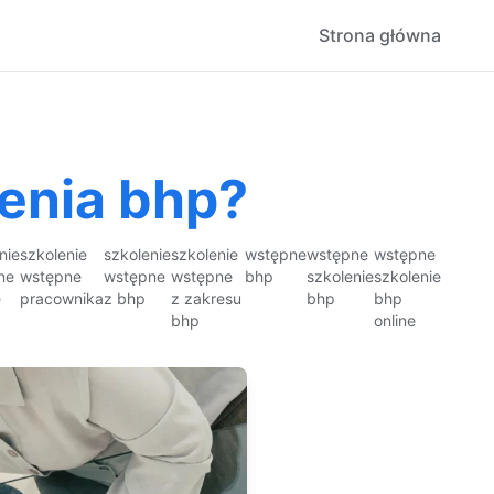
Strona główna
lenia bhp?
nie
szkolenie
szkolenie
szkolenie
wstępne
wstępne
wstępne
ne
wstępne
wstępne
wstępne
bhp
szkolenie
szkolenie
e
pracownika
z bhp
z zakresu
bhp
bhp
bhp
online