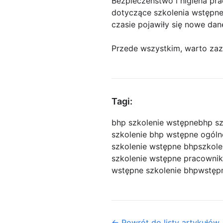
Bezpieczeństwo i higiena pr
dotyczące szkolenia wstępneg
czasie pojawiły się nowe dane
Przede wszystkim, warto zaz
Tagi:
bhp szkolenie wstępne
bhp sz
szkolenie bhp wstępne ogóln
szkolenie wstępne bhp
szkole
szkolenie wstępne pracowni
wstępne szkolenie bhp
wstępn
← Powrót do listy artykułów