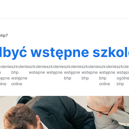
bhp?
dbyć wstępne szko
olenie
szkolenie
szkolenie
szkolenie
szkolenie
szkolenie
szkolenie
szkole
p
bhp
wstepne
wstępne
wstępne
wstepne
wstępne
wstęp
tępne
wstępne
bhp
bhp
bhp
ogóln
lne
online
online
bhp