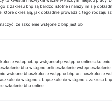
acy to kwestie niezwykle ważne w każdym miejscu pracy. D
o z zakresu bhp są bardzo istotne i należy im się dokładn
, które określają, jak dokładnie prowadzić tego rodzaju sz
naczyć, że szkolenie wstępne z bhp jest ob
kolenie wstepne
bhp wstępne
bhp wstępne online
szkolenie
e
szkolenie bhp wstępne online
szkolenie wstepne
szkolenie
nie wstepne bhp
szkolenie wstępne bhp online
szkolenie ws
ka
szkolenie wstępne z bhp
szkolenie wstępne z zakresu bh
e szkolenie bhp online