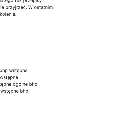
latego też przepisy
ie przyjrzeć. W ostatnim
kolenia.
 bhp wstępne
 wstępne
tępne ogólne bhp
p
wstępne bhp