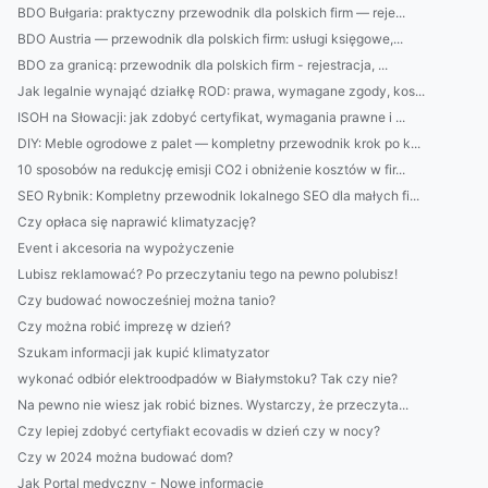
BDO Bułgaria: praktyczny przewodnik dla polskich firm — reje...
BDO Austria — przewodnik dla polskich firm: usługi księgowe,...
BDO za granicą: przewodnik dla polskich firm - rejestracja, ...
Jak legalnie wynająć działkę ROD: prawa, wymagane zgody, kos...
ISOH na Słowacji: jak zdobyć certyfikat, wymagania prawne i ...
DIY: Meble ogrodowe z palet — kompletny przewodnik krok po k...
10 sposobów na redukcję emisji CO2 i obniżenie kosztów w fir...
SEO Rybnik: Kompletny przewodnik lokalnego SEO dla małych fi...
Czy opłaca się naprawić klimatyzację?
Event i akcesoria na wypożyczenie
Lubisz reklamować? Po przeczytaniu tego na pewno polubisz!
Czy budować nowocześniej można tanio?
Czy można robić imprezę w dzień?
Szukam informacji jak kupić klimatyzator
wykonać odbiór elektroodpadów w Białymstoku? Tak czy nie?
Na pewno nie wiesz jak robić biznes. Wystarczy, że przeczyta...
Czy lepiej zdobyć certyfiakt ecovadis w dzień czy w nocy?
Czy w 2024 można budować dom?
Jak Portal medyczny - Nowe informacje