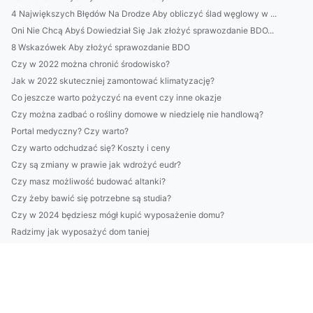
4 Największych Błędów Na Drodze Aby obliczyć ślad węglowy w ...
Oni Nie Chcą Abyś Dowiedział Się Jak złożyć sprawozdanie BDO...
8 Wskazówek Aby złożyć sprawozdanie BDO
Czy w 2022 można chronić środowisko?
Jak w 2022 skuteczniej zamontować klimatyzację?
Co jeszcze warto pożyczyć na event czy inne okazje
Czy można zadbać o rośliny domowe w niedzielę nie handlową?
Portal medyczny? Czy warto?
Czy warto odchudzać się? Koszty i ceny
Czy są zmiany w prawie jak wdrożyć eudr?
Czy masz możliwość budować altanki?
Czy żeby bawić się potrzebne są studia?
Czy w 2024 będziesz mógł kupić wyposażenie domu?
Radzimy jak wyposażyć dom taniej
De lo da jeg sa at jeg ville kjøpe skillevegger til kontoret...
Czy możesz naprawić klimę w ząbkach?
Co warto wiedzieć o wegatrianach
W 2022 można dobrze tańczyć w Opolu ale czy za za 10 lat te...