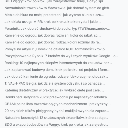
BDO Węgry: krok po kroku jak zarejestrować firmę, złożyć spr...
Nawadnianie trawników w Warszawie: jak dobrać system do gleb...
Meble do biura na małej przestrzeni: jak wybrać biurko z szu...
Jak działa usługa MIRR: krok po kroku, kto korzysta i jakie ...
Poradnik: Jak dobrać słuchawki do audio: typ (TWS/nauczne/ov...
Kamienie do ogrodu: jak dobrać rozmiar i kolor do rabat, ści...
Kamienie do ogrodu: jak dobrać rodzaj, kolor i rozmiar do ra...
Pomysł na artykuł: „Domek na działce ROD: formalności krok p...
Pozycjonowanie Rybnik: 7 kroków do wyższych wyników Google—o...
Ranking: 10 najlepszych sklepów internetowych do zakupów bez...
Jak zaplanować budowę domu krok po kroku: od projektu i form...
Jak dobrać kamienie do ogrodu: rodzaje (dekoracyjne, otoczak...
1) VAL-I-PAC Belgia: jak działa system odzysku i co oznacza ...
Katering dietetyczny w praktyce: jak wybrać dietę pod cele, ...
Domki nad Bałtykiem 2026: przewodnik po najlepszych lokaliza...
CBAM: pełna lista towarów objętych mechanizmem i praktyczny ...
20 szybkich trików pielęgnacyjnych i makijażowych dla zaprac...
Naturalne kosmetyki: 12 skutecznych składników, które zastąp...
BDO a eksport odpadów na Węgry: krok po kroku jak zarejestro...