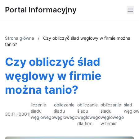
Portal Informacyjny
Strona główna
/
Czy obliczyć ślad węglowy w firmie można
tanio?
Czy obliczyć ślad
węglowy w firmie
można tanio?
liczenie
obliczanie
obliczanie
obliczanie
ślad
śladu
śladu
śladu
śladu
węglo
30.11.-0001
|
węglowego
węglowego
węglowego
węglowego
dla firm
w firmie