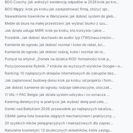
BDO Czechy: jak wdrożyć ewidencję odpadów w 2026 krok po kro...
BDO Węgry: krok po kroku jak zarejestrować firmę, złożyć spr...
Nawadnianie trawników w Warszawie: jak dobrać system do gleb...
Meble do biura na małej przestrzeni: jak wybrać biurko z szu...
Jak działa usługa MIRR: krok po kroku, kto korzysta i jakie ...
Poradnik: Jak dobrać słuchawki do audio: typ (TWS/nauczne/ov...
Kamienie do ogrodu: jak dobrać rozmiar i kolor do rabat, ści...
Kamienie do ogrodu: jak dobrać rodzaj, kolor i rozmiar do ra...
Pomysł na artykuł: „Domek na działce ROD: formalności krok p...
Pozycjonowanie Rybnik: 7 kroków do wyższych wyników Google—o...
Ranking: 10 najlepszych sklepów internetowych do zakupów bez...
Jak zaplanować budowę domu krok po kroku: od projektu i form...
Jak dobrać kamienie do ogrodu: rodzaje (dekoracyjne, otoczak...
1) VAL-I-PAC Belgia: jak działa system odzysku i co oznacza ...
Katering dietetyczny w praktyce: jak wybrać dietę pod cele, ...
Domki nad Bałtykiem 2026: przewodnik po najlepszych lokaliza...
CBAM: pełna lista towarów objętych mechanizmem i praktyczny ...
20 szybkich trików pielęgnacyjnych i makijażowych dla zaprac...
Naturalne kosmetyki: 12 skutecznych składników, które zastąp...