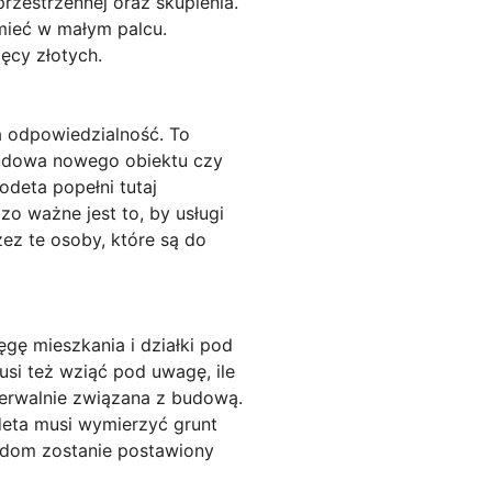
rzestrzennej oraz skupienia.
mieć w małym palcu.
ęcy złotych.
a odpowiedzialność. To
budowa nowego obiektu czy
deta popełni tutaj
zo ważne jest to, by usługi
ez te osoby, które są do
gę mieszkania i działki pod
i też wziąć pod uwagę, ile
zerwalnie związana z budową.
deta musi wymierzyć grunt
z dom zostanie postawiony