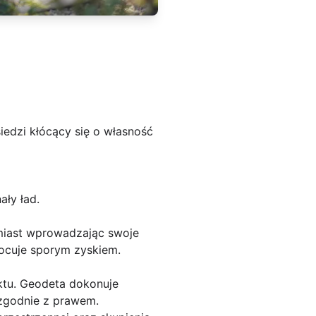
iedzi kłócący się o własność
ły ład.
omiast wprowadzając swoje
wocuje sporym zyskiem.
tu. Geodeta dokonuje
 zgodnie z prawem.