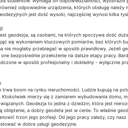
 dla studentów. Wymaga on odpowiedzialności, wyobraźni p
ównież odpowiednie urządzenia, których obsługę należy 
dezyjnych jest dość wysoki, najczęściej wynosi kilka tysi
gi
 jest geodezja, są osobami, na których spoczywa dość duż
ająć się wykonaniem kluczowych pomiarów, bez których 
a nie mogłaby przebiegać w sposób prawidłowy. Jeżeli geo
ć one bezpośrednie przełożenie na dalsze etapy pracy. Bard
dczone w sposób profesjonalny i dokładny - wyłącznie prz
e
e trwa boom na rynku nieruchomości. Ludzie kupują na potę
tokolwiek mierzy się z zamiarem wybudowania domu, mus
wiązanych. Geodezja to jedna z dziedzin, która jest niero
 oblężenie, a dobry geodeta jest w cenie. To właśnie geo
nowić trzon jego profesji. Od jego pracy zależy, czy nas
estować w dobre usługi geodezyjne.