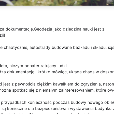
a dokumentację.Geodezja jako dziedzina nauki jest z
ji!
 chaotycznie, autostrady budowane bez ładu i składu, sąs
ta, niczym bohater ratujący ludzi.
dza dokumentację.. krótko mówiąc, układa chaos w doskona
ki jest z pewnością ciężkim kawałkiem do zgryzienia, nat
 można spotkać się z niemałym zainteresowaniem, które o
lu przypadkach konieczność podczas budowy nowego obiek
 są konieczne dla bezpieczeństwa i wystawienia budynku