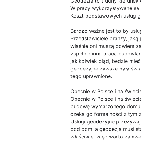
Geodezja to trudny kierunek
W pracy wykorzystywane są r
Koszt podstawowych usług geo
Bardzo ważne jest to by usłu
Przedstawiciele branży, jaką
właśnie oni muszą bowiem z
zupełnie inna praca budowlan
jakikolwiek błąd, będzie mie
geodezyjne zawsze były świa
tego uprawnione.
Obecnie w Polsce i na świeci
Obecnie w Polsce i na świeci
budowę wymarzonego domu. K
czeka go formalności z tym z
Usługi geodezyjne przeżywają
pod dom, a geodezja musi sta
właściwie, więc warto zainw