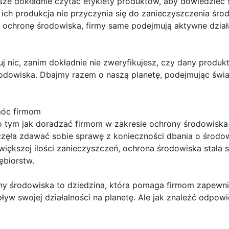
sze dokładnie czytać etykiety produktów, aby dowiedzieć 
ich produkcja nie przyczynia się do zanieczyszczenia śro
ą o ochronę środowiska, firmy same podejmują aktywne dzia
uj nic, zanim dokładnie nie zweryfikujesz, czy dany produk
rodowiska. Dbajmy razem o naszą planetę, podejmując świ
móc firmom
 o tym jak doradzać firmom w zakresie ochrony środowiska W
aczęła zdawać sobie sprawę z konieczności dbania o środow
większej ilości zanieczyszczeń, ochrona środowiska stała 
ębiorstw.
ny środowiska to dziedzina, która pomaga firmom zapewn
w swojej działalności na planetę. Ale jak znaleźć odpowi