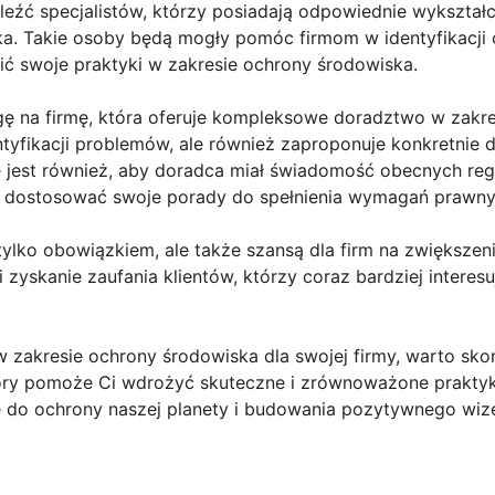
leźć specjalistów, którzy posiadają odpowiednie wykształ
ka. Takie osoby będą mogły pomóc firmom w identyfikacji
ć swoje praktyki w zakresie ochrony środowiska.
ę na firmę, która oferuje kompleksowe doradztwo w zakre
ntyfikacji problemów, ale również zaproponuje konkretnie d
e jest również, aby doradca miał świadomość obecnych re
ił dostosować swoje porady do spełnienia wymagań prawny
tylko obowiązkiem, ale także szansą dla firm na zwiększe
 zyskanie zaufania klientów, którzy coraz bardziej inter
w zakresie ochrony środowiska dla swojej firmy, warto sko
ry pomoże Ci wdrożyć skuteczne i zrównoważone praktyki
ę do ochrony naszej planety i budowania pozytywnego wize