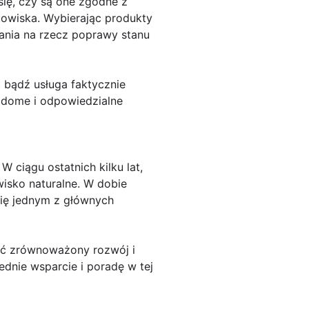
się, czy są one zgodne z
dowiska. Wybierając produkty
łania na rzecz poprawy stanu
t bądź usługa faktycznie
adome i odpowiedzialne
 ciągu ostatnich kilku lat,
isko naturalne. W dobie
się jednym z głównych
ić zrównoważony rozwój i
ednie wsparcie i poradę w tej