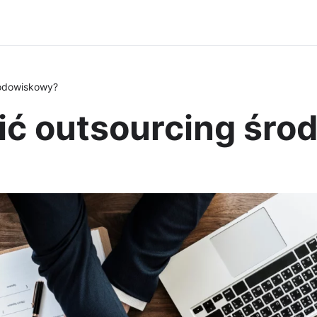
środowiskowy?
cić outsourcing śr