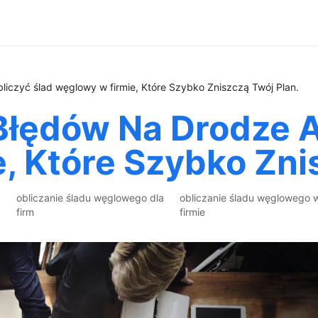
iczyć ślad węglowy w firmie, Które Szybko Zniszczą Twój Plan.
Błędów Na Drodze A
, Które Szybko Zni
obliczanie śladu węglowego dla
obliczanie śladu węglowego 
firm
firmie