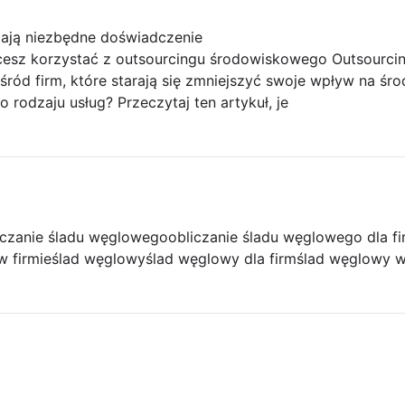
dają niezbędne doświadczenie
hcesz korzystać z outsourcingu środowiskowego Outsourci
śród firm, które starają się zmniejszyć swoje wpływ na śr
 rodzaju usług? Przeczytaj ten artykuł, je
iczanie śladu węglowego
obliczanie śladu węglowego dla f
w firmie
ślad węglowy
ślad węglowy dla firm
ślad węglowy w