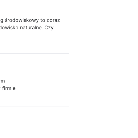
ng środowiskowy to coraz
odowisko naturalne. Czy
irm
 firmie