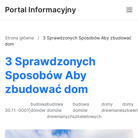
Portal Informacyjny
Strona główna
/
3 Sprawdzonych Sposobów Aby zbudować
dom
3 Sprawdzonych
Sposobów Aby
zbudować dom
budowa
budowa
budowa
domy
domy
30.11.-0001
|
domów
domów
domów
drewniane
szkiele
drewnianych
szkieletowych