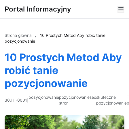
Portal Informacyjny
Strona główna
/
10 Prostych Metod Aby robić tanie
pozycjonowanie
10 Prostych Metod Aby
robić tanie
pozycjonowanie
pozycjonowanie
pozycjonowanie
seo
skuteczne
T
30.11.-0001
|
stron
pozycjonowanie
p