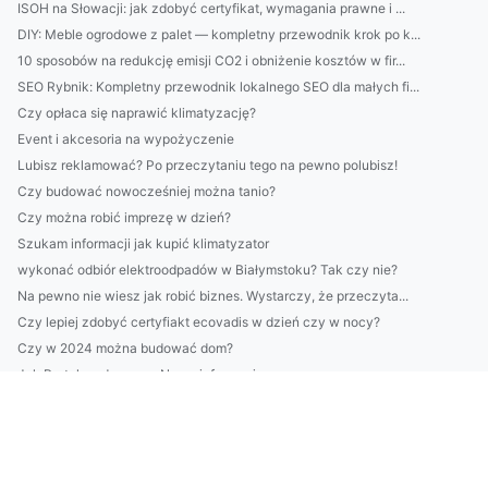
ISOH na Słowacji: jak zdobyć certyfikat, wymagania prawne i ...
DIY: Meble ogrodowe z palet — kompletny przewodnik krok po k...
10 sposobów na redukcję emisji CO2 i obniżenie kosztów w fir...
SEO Rybnik: Kompletny przewodnik lokalnego SEO dla małych fi...
Czy opłaca się naprawić klimatyzację?
Event i akcesoria na wypożyczenie
Lubisz reklamować? Po przeczytaniu tego na pewno polubisz!
Czy budować nowocześniej można tanio?
Czy można robić imprezę w dzień?
Szukam informacji jak kupić klimatyzator
wykonać odbiór elektroodpadów w Białymstoku? Tak czy nie?
Na pewno nie wiesz jak robić biznes. Wystarczy, że przeczyta...
Czy lepiej zdobyć certyfiakt ecovadis w dzień czy w nocy?
Czy w 2024 można budować dom?
Jak Portal medyczny - Nowe informacje
4 Największych Błędów Na Drodze Aby obliczyć ślad węglowy w ...
Oni Nie Chcą Abyś Dowiedział Się Jak złożyć sprawozdanie BDO...
8 Wskazówek Aby złożyć sprawozdanie BDO
Czy w 2022 można chronić środowisko?