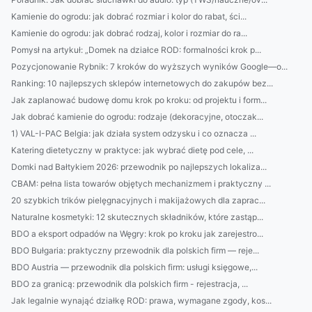
Kamienie do ogrodu: jak dobrać rozmiar i kolor do rabat, ści...
Kamienie do ogrodu: jak dobrać rodzaj, kolor i rozmiar do ra...
Pomysł na artykuł: „Domek na działce ROD: formalności krok p...
Pozycjonowanie Rybnik: 7 kroków do wyższych wyników Google—o...
Ranking: 10 najlepszych sklepów internetowych do zakupów bez...
Jak zaplanować budowę domu krok po kroku: od projektu i form...
Jak dobrać kamienie do ogrodu: rodzaje (dekoracyjne, otoczak...
1) VAL-I-PAC Belgia: jak działa system odzysku i co oznacza ...
Katering dietetyczny w praktyce: jak wybrać dietę pod cele, ...
Domki nad Bałtykiem 2026: przewodnik po najlepszych lokaliza...
CBAM: pełna lista towarów objętych mechanizmem i praktyczny ...
20 szybkich trików pielęgnacyjnych i makijażowych dla zaprac...
Naturalne kosmetyki: 12 skutecznych składników, które zastąp...
BDO a eksport odpadów na Węgry: krok po kroku jak zarejestro...
BDO Bułgaria: praktyczny przewodnik dla polskich firm — reje...
BDO Austria — przewodnik dla polskich firm: usługi księgowe,...
BDO za granicą: przewodnik dla polskich firm - rejestracja, ...
Jak legalnie wynająć działkę ROD: prawa, wymagane zgody, kos...