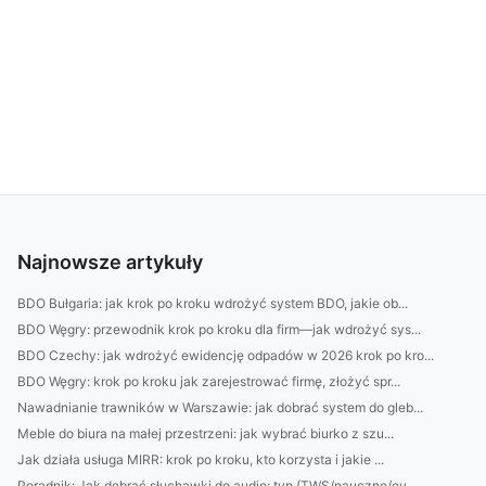
Najnowsze artykuły
BDO Bułgaria: jak krok po kroku wdrożyć system BDO, jakie ob...
BDO Węgry: przewodnik krok po kroku dla firm—jak wdrożyć sys...
BDO Czechy: jak wdrożyć ewidencję odpadów w 2026 krok po kro...
BDO Węgry: krok po kroku jak zarejestrować firmę, złożyć spr...
Nawadnianie trawników w Warszawie: jak dobrać system do gleb...
Meble do biura na małej przestrzeni: jak wybrać biurko z szu...
Jak działa usługa MIRR: krok po kroku, kto korzysta i jakie ...
Poradnik: Jak dobrać słuchawki do audio: typ (TWS/nauczne/ov...